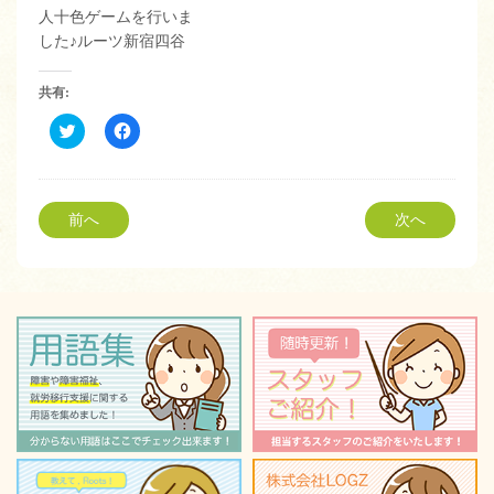
人十色ゲームを行いま
した♪ルーツ新宿四谷
共有:
ク
Facebook
リ
で
ッ
共
ク
有
し
す
て
る
Twitter
に
前へ
次へ
で
は
共
ク
有
リ
(新
ッ
し
ク
い
し
ウ
て
ィ
く
ン
だ
ド
さ
ウ
い
で
(新
開
し
き
い
ま
ウ
す)
ィ
ン
ド
ウ