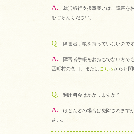
A.
就労移行支援事業とは、障害を
をごらんください。
Q.
障害者手帳を持っていないので
A.
障害者手帳をお持ちでない方で
区町村の窓口、または
こちら
からお問
Q.
利用料金はかかりますか？
A.
ほとんどの場合は免除されます
さい。