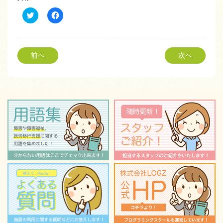
ク
Facebook
リ
で
ッ
共
ク
有
し
す
て
る
Twitter
に
前へ
次へ
で
は
共
ク
有
リ
(新
ッ
し
ク
い
し
ウ
て
ィ
く
ン
だ
ド
さ
ウ
い
で
(新
開
し
き
い
ま
ウ
す)
ィ
ン
ド
ウ
で
開
き
ま
す)