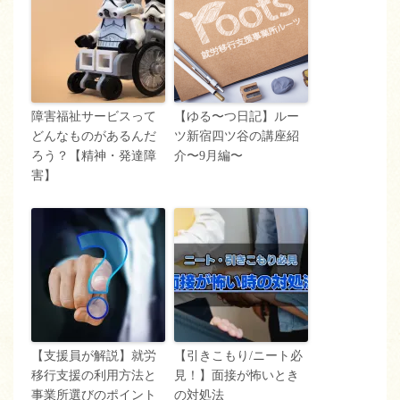
障害福祉サービスって
【ゆる〜つ日記】ルー
どんなものがあるんだ
ツ新宿四ツ谷の講座紹
ろう？【精神・発達障
介〜9月編〜
害】
【支援員が解説】就労
【引きこもり/ニート必
移行支援の利用方法と
見！】面接が怖いとき
事業所選びのポイント
の対処法