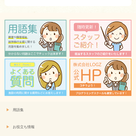
有
リ
(新
ッ
し
ク
い
し
ウ
て
ィ
く
ン
だ
ド
さ
ウ
い
で
(新
開
し
き
い
ま
ウ
す)
ィ
ン
ド
ウ
で
開
き
ま
す)
用語集
お役立ち情報