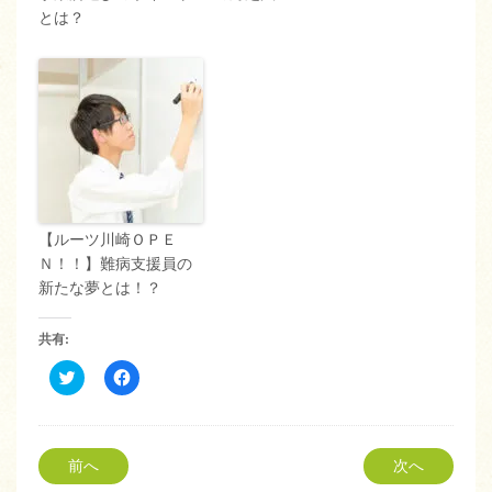
とは？
【ルーツ川崎ＯＰＥ
Ｎ！！】難病支援員の
新たな夢とは！？
共有:
ク
Facebook
リ
で
ッ
共
ク
有
し
す
て
る
Twitter
に
前へ
次へ
で
は
共
ク