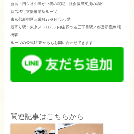
新宿・四ツ谷の障がい者の就職・社会復帰支援の場所
就労移行支援事業所ルーツ
東京都新宿区三栄町29-6 Fビル 5階
最寄り駅︰東京メトロ丸ノ内線 四ツ谷三丁目駅／都営新宿線 曙
橋駅
ルーツの公式LINEからもお問い合わせできます！
関連記事はこちらから