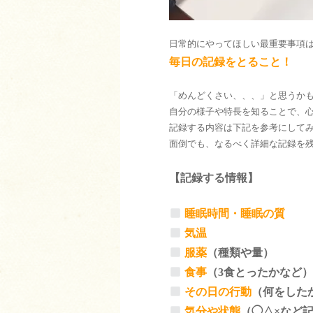
日常的にやってほしい最重要事項
毎日の記録をとること！
「めんどくさい、、、」と思うか
自分の様子や特長を知ることで、
記録する内容は下記を参考にして
面倒でも、なるべく詳細な記録を
【記録する情報】
睡眠時間・睡眠の質
気温
服薬
（種類や量）
食事
（3食とったかなど
その日の行動
（何をした
気分や状態
（◯△×など記