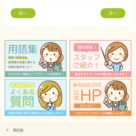
し
す
て
る
Twitter
に
前へ
次へ
で
は
共
ク
有
リ
(新
ッ
し
ク
い
し
ウ
て
ィ
く
ン
だ
ド
さ
ウ
い
で
(新
開
し
き
い
ま
ウ
す)
ィ
ン
ド
ウ
で
開
き
ま
す)
用語集