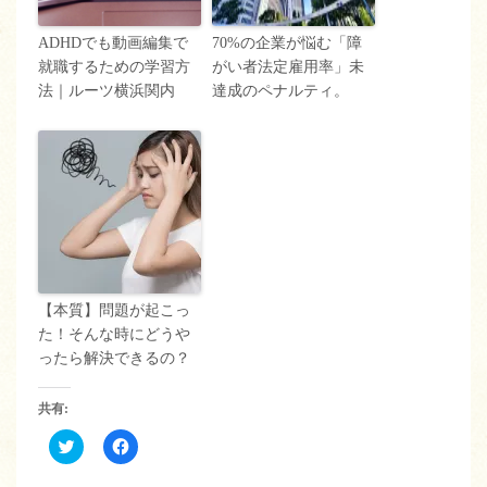
ADHDでも動画編集で
70%の企業が悩む「障
就職するための学習方
がい者法定雇用率」未
法｜ルーツ横浜関内
達成のペナルティ。
【本質】問題が起こっ
た！そんな時にどうや
ったら解決できるの？
共有:
ク
Facebook
リ
で
ッ
共
ク
有