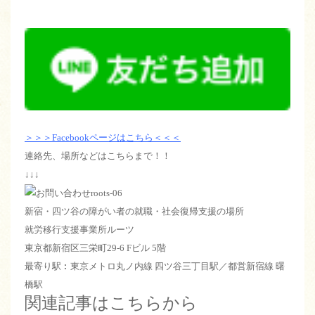
＞＞＞Facebookページはこちら＜＜＜
連絡先、場所などはこちらまで！！
↓↓↓
新宿・四ツ谷の障がい者の就職・社会復帰支援の場所
就労移行支援事業所ルーツ
東京都新宿区三栄町29-6 Fビル 5階
最寄り駅︰東京メトロ丸ノ内線 四ツ谷三丁目駅／都営新宿線 曙
橋駅
関連記事はこちらから