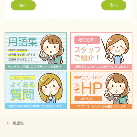
Twitter
に
前へ
次へ
で
は
共
ク
有
リ
(新
ッ
し
ク
い
し
ウ
て
ィ
く
ン
だ
ド
さ
ウ
い
で
(新
開
し
き
い
ま
ウ
す)
ィ
ン
ド
ウ
で
開
き
ま
す)
用語集