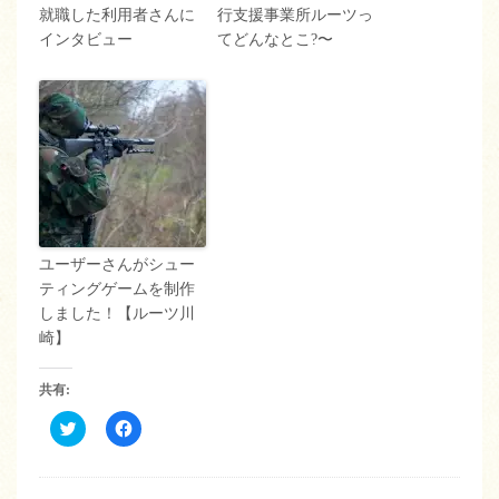
就職した利用者さんに
行支援事業所ルーツっ
インタビュー
てどんなとこ?〜
ユーザーさんがシュー
ティングゲームを制作
しました！【ルーツ川
崎】
共有:
ク
Facebook
リ
で
ッ
共
ク
有
し
す
て
る