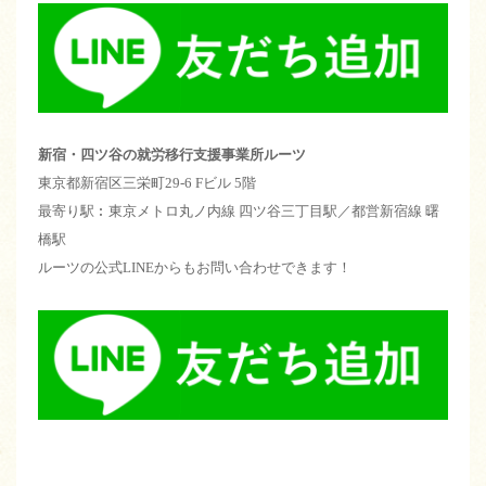
新宿・四ツ谷の就労移行支援事業所ルーツ
東京都新宿区三栄町29-6 Fビル 5階
最寄り駅︰東京メトロ丸ノ内線 四ツ谷三丁目駅／都営新宿線 曙
橋駅
ルーツの公式LINEからもお問い合わせできます！