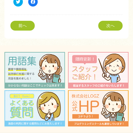
ク
Facebook
リ
で
ッ
共
ク
有
し
す
て
る
Twitter
に
前へ
次へ
で
は
共
ク
有
リ
(新
ッ
し
ク
い
し
ウ
て
ィ
く
ン
だ
ド
さ
ウ
い
で
(新
開
し
き
い
ま
ウ
す)
ィ
ン
ド
ウ
で
開
き
ま
す)