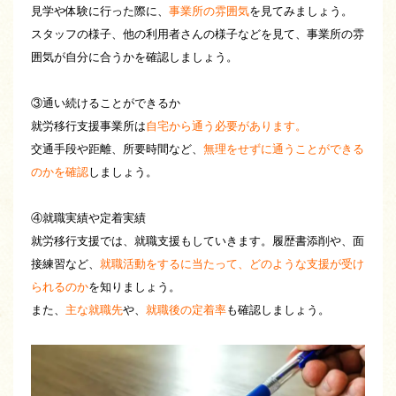
見学や体験に行った際に、
事業所の雰囲気
を見てみましょう。
スタッフの様子、他の利用者さんの様子などを見て、事業所の雰
囲気が自分に合うかを確認しましょう。
③通い続けることができるか
就労移行支援事業所は
自宅から通う必要があります。
交通手段や距離、所要時間など、
無理をせずに通うことができる
のかを確認
しましょう。
④就職実績や定着実績
就労移行支援では、就職支援もしていきます。履歴書添削や、面
接練習など、
就職活動をするに当たって、どのような支援が受け
られるのか
を知りましょう。
また、
主な就職先
や、
就職後の定着率
も確認しましょう。