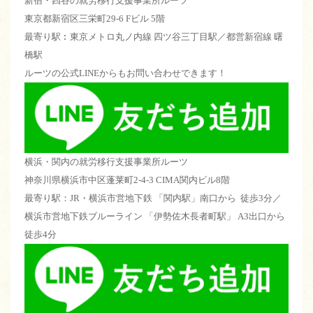
新宿・四谷の就労移行支援事業所ルーツ
東京都新宿区三栄町29-6 Fビル 5階
最寄り駅︰東京メトロ丸ノ内線 四ツ谷三丁目駅／都営新宿線 曙
橋駅
ルーツの公式LINEからもお問い合わせできます！
横浜・関内の就労移行支援事業所ルーツ
神奈川県横浜市中区蓬莱町2-4-3 CIMA関内ビル8階
最寄り駅：JR・横浜市営地下鉄 「関内駅」南口から 徒歩3分／
横浜市営地下鉄ブルーライン 「伊勢佐木長者町駅」 A3出口から
徒歩4分