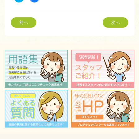
リ
で
ッ
共
ク
有
し
す
て
る
Twitter
に
前へ
次へ
で
は
共
ク
有
リ
(新
ッ
し
ク
い
し
ウ
て
ィ
く
ン
だ
ド
さ
ウ
い
で
(新
開
し
き
い
ま
ウ
す)
ィ
ン
ド
ウ
で
開
き
ま
す)