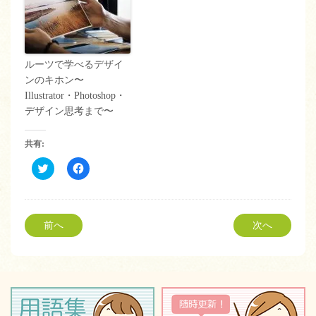
ルーツで学べるデザイ
ンのキホン〜
Illustrator・Photoshop・
デザイン思考まで〜
共有:
ク
Facebook
リ
で
ッ
共
ク
有
し
す
て
る
Twitter
に
前へ
次へ
で
は
共
ク
有
リ
(新
ッ
し
ク
い
し
ウ
て
ィ
く
ン
だ
ド
さ