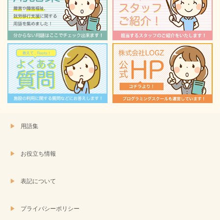
ウ
い
で
(新
開
し
き
い
ま
ウ
す)
ィ
ン
ド
ウ
で
開
き
ま
す)
用語集
お役立ち情報
表記について
プライバシーポリシー