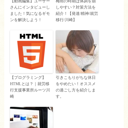
【動画編集】ユーザー
梅雨の時期は体調を崩
さんにインタビューし
しやすい？対策方法を
ました！気になるギモ
紹介！【発達/精神/就労
ンを解決しよう！
移行/川崎】
【プログラミング】
引きこもりがちな休日
HTMLとは？｜就労移
をやめたい！オススメ
行支援事業所ルーツ川
の過ごし方を紹介しま
崎
す。