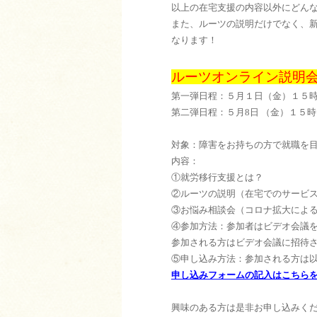
以上の在宅支援の内容以外にどん
また、ルーツの説明だけでなく、
なります！
ルーツオンライン説明
第一弾日程：５月１日（金）１５
第二弾日程：５月8日 （金）１５
対象：障害をお持ちの方で就職を
内容：
①就労移行支援とは？
②ルーツの説明（在宅でのサービ
③お悩み相談会（コロナ拡大によ
④参加方法：参加者はビデオ会議
参加される方はビデオ会議に招待
⑤申し込み方法：参加される方は
申し込みフォームの記入はこちら
興味のある方は是非お申し込みくだ