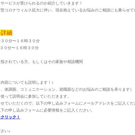
なサービスが受けられるのか紹介していきます！
新型コロナウィルス拡大に伴い、現在抱えているお悩みのご相談にも乗らせて
会詳細
時３０分〜１６時３０分
時３０分〜１６時３０分
目指されている方。もしくはその家族や相談機関
ス内容についても説明します！）
る、体調面、コミュニケーション、就職面などのお悩みのご相談を承ります）
を使って説明会に参加していただきます。
させていただくので、以下の申し込みフォームにメールアドレスをご記入くだ
以下の申し込みフォームに必要情報をご記入ください。
をクリック！
さい♪