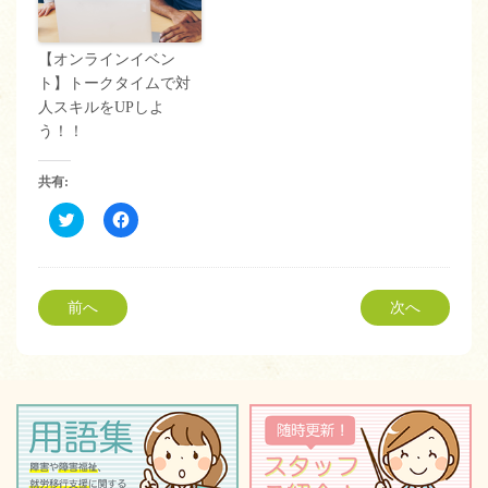
【オンラインイベン
ト】トークタイムで対
人スキルをUPしよ
う！！
共有:
ク
Facebook
リ
で
ッ
共
ク
有
し
す
て
る
Twitter
に
前へ
次へ
で
は
共
ク
有
リ
(新
ッ
し
ク
い
し
ウ
て
ィ
く
ン
だ
ド
さ
ウ
い
で
(新
開
し