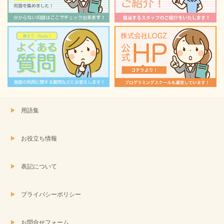
き
い
ま
ウ
す)
ィ
ン
ド
ウ
で
開
き
ま
す)
用語集
お役立ち情報
表記について
プライバシーポリシー
お問合せフォーム