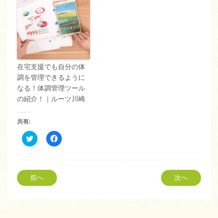
在宅支援でも自分の体
調を管理できるように
なる！体調管理ツール
の紹介！｜ルーツ川崎
共有:
ク
Facebook
リ
で
ッ
共
ク
有
し
す
て
る
Twitter
に
前へ
次へ
で
は
共
ク
有
リ
(新
ッ
し
ク
い
し