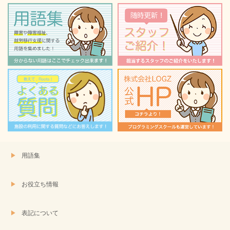
ウ
て
ィ
く
ン
だ
ド
さ
ウ
い
で
(新
開
し
き
い
ま
ウ
す)
ィ
ン
ド
ウ
で
開
き
ま
す)
用語集
お役立ち情報
表記について