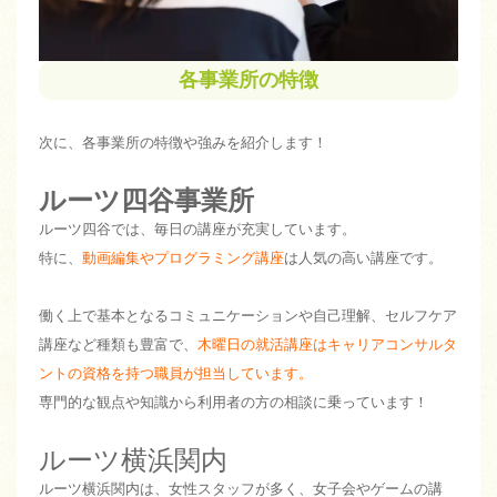
各事業所の特徴
次に、各事業所の特徴や強みを紹介します！
ルーツ四谷事業所
ルーツ四谷では、毎日の講座が充実しています。
特に、
動画編集やプログラミング講座
は人気の高い講座です。
働く上で基本となるコミュニケーションや自己理解、セルフケア
講座など種類も豊富で、
木曜日の就活講座はキャリアコンサルタ
ントの資格を持つ職員が担当しています。
専門的な観点や知識から利用者の方の相談に乗っています！
ルーツ横浜関内
ルーツ横浜関内は、女性スタッフが多く、女子会やゲームの講