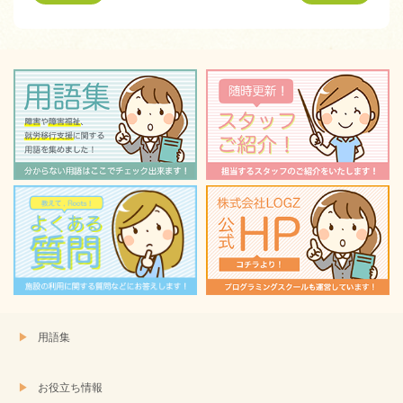
共
ク
有
リ
(新
ッ
し
ク
い
し
ウ
て
ィ
く
ン
だ
ド
さ
ウ
い
で
(新
開
し
き
い
ま
ウ
す)
ィ
ン
ド
ウ
で
開
き
ま
す)
用語集
お役立ち情報