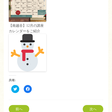
【南越谷】12月の講座
カレンダーをご紹介
共有:
ク
Facebook
リ
で
ッ
共
ク
有
し
す
て
る
Twitter
に
前へ
次へ
で
は