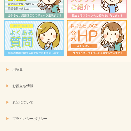
で
(新
開
し
き
い
ま
ウ
す)
ィ
ン
ド
ウ
で
開
き
ま
す)
用語集
お役立ち情報
表記について
プライバシーポリシー