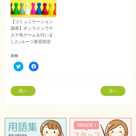
【コミュニケーション
講座】オンラインで十
人十色ゲームを行いま
した♪ルーツ新宿四谷
共有:
ク
Facebook
リ
で
ッ
共
ク
有
し
す
て
る
Twitter
に
前へ
次へ
で
は
共
ク
有
リ
(新
ッ
し
ク
い
し
ウ
て
ィ
く
ン
だ
ド
さ
ウ
い