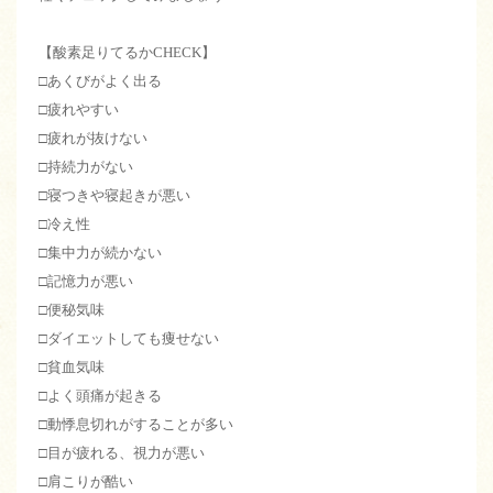
【酸素足りてるかCHECK】
□あくびがよく出る
□疲れやすい
□疲れが抜けない
□持続力がない
□寝つきや寝起きが悪い
□冷え性
□集中力が続かない
□記憶力が悪い
□便秘気味
□ダイエットしても痩せない
□貧血気味
□よく頭痛が起きる
□動悸息切れがすることが多い
□目が疲れる、視力が悪い
□肩こりが酷い