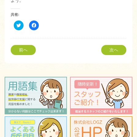
よう。
共有:
ク
Facebook
リ
で
ッ
共
ク
有
し
す
て
る
Twitter
に
前へ
次へ
で
は
共
ク
有
リ
(新
ッ
し
ク
い
し
ウ
て
ィ
く
ン
だ
ド
さ
ウ
い
で
(新
開
し
き
い
ま
ウ
す)
ィ
ン
ド
ウ
で
開
き