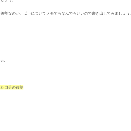
ましょう。
な役割なのか、以下についてメモでもなんでもいいので書き出してみましょう
tc
見た自分の役割
う