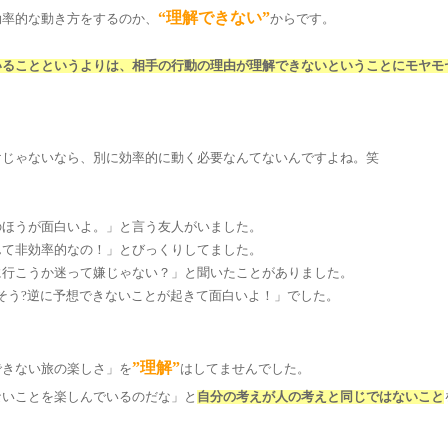
“理解できない”
効率的な動き方をするのか、
からです。
いることというよりは、相手の行動の理由が理解できないということにモヤモ
けじゃないなら、別に効率的に動く必要なんてないんですよね。笑
のほうが面白いよ。」と言う友人がいました。
んて非効率的なの！」とびっくりしてました。
に行こうか迷って嫌じゃない？」と聞いたことがありました。
そう?逆に予想できないことが起きて面白いよ！」でした。
”理解”
できない旅の楽しさ」を
はしてませんでした。
ないことを楽しんでいるのだな」と
自分の考えが人の考えと同じではないこと