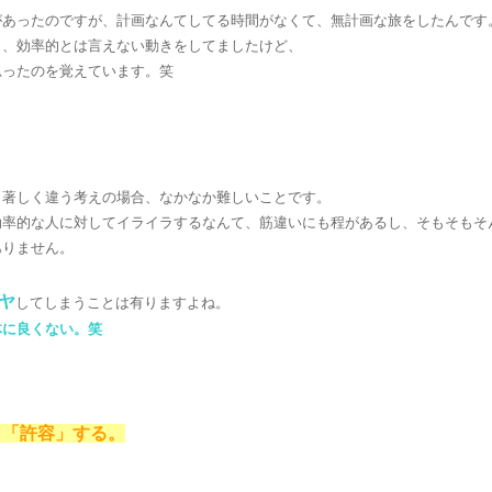
があったのですが、計画なんてしてる時間がなくて、無計画な旅をしたんです
し、効率的とは言えない動きをしてましたけど、
思ったのを覚えています。笑
と著しく違う考えの場合、なかなか難しいことです。
効率的な人に対してイライラするなんて、筋違いにも程があるし、そもそもそ
ありません。
ヤ
してしまうことは有りますよね。
体に良くない。笑
、
ら「許容」する。