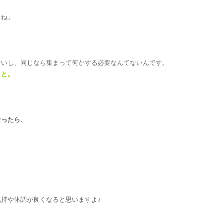
もね」
ないし、同じなら集まって何かする必要なんてないんです。
こと。
なったら、
持や体調が良くなると思いますよ♪