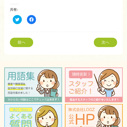
共有:
ク
Facebook
リ
で
ッ
共
ク
有
し
す
て
る
Twitter
に
前へ
次へ
で
は
共
ク
有
リ
(新
ッ
し
ク
い
し
ウ
て
ィ
く
ン
だ
ド
さ
ウ
い
で
(新
開
し
き
い
ま
ウ
す)
ィ
ン
ド
ウ
で
開
き
ま