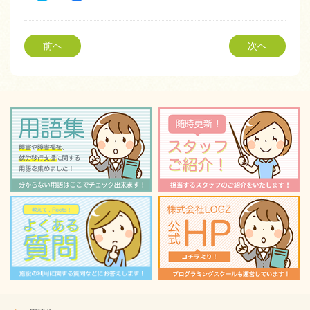
ッ
共
ク
有
し
す
て
る
Twitter
に
前へ
次へ
で
は
共
ク
有
リ
(新
ッ
し
ク
い
し
ウ
て
ィ
く
ン
だ
ド
さ
ウ
い
で
(新
開
し
き
い
ま
ウ
す)
ィ
ン
ド
ウ
で
開
き
ま
す)