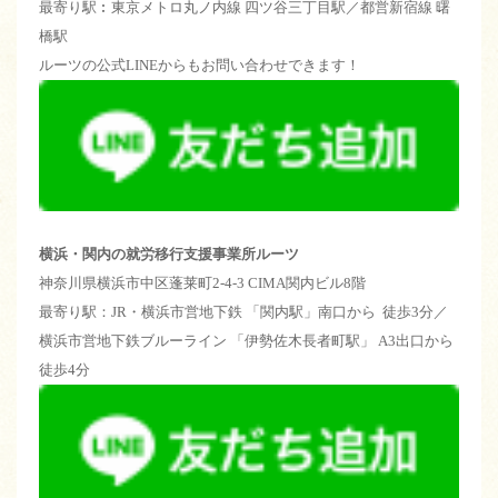
最寄り駅︰東京メトロ丸ノ内線 四ツ谷三丁目駅／都営新宿線 曙
橋駅
ルーツの公式LINEからもお問い合わせできます！
横浜・関内の就労移行支援事業所ルーツ
神奈川県横浜市中区蓬莱町2-4-3 CIMA関内ビル8階
最寄り駅：JR・横浜市営地下鉄 「関内駅」南口から 徒歩3分／
横浜市営地下鉄ブルーライン 「伊勢佐木長者町駅」 A3出口から
徒歩4分