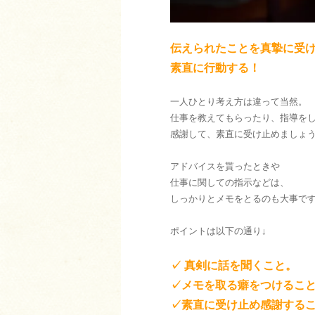
伝えられたことを真摯に受
素直に行動する！
一人ひとり考え方は違って当然。
仕事を教えてもらったり、指導を
感謝して、素直に受け止めましょ
アドバイスを貰ったときや
仕事に関しての指示などは、
しっかりとメモをとるのも大事で
ポイントは以下の通り↓
✓ 真剣に話を聞くこと。
✓メモを取る癖をつけるこ
✓素直に受け止め感謝する