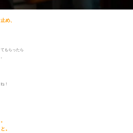
け止め、
してもらったら
う。
すね！
と。
こと。