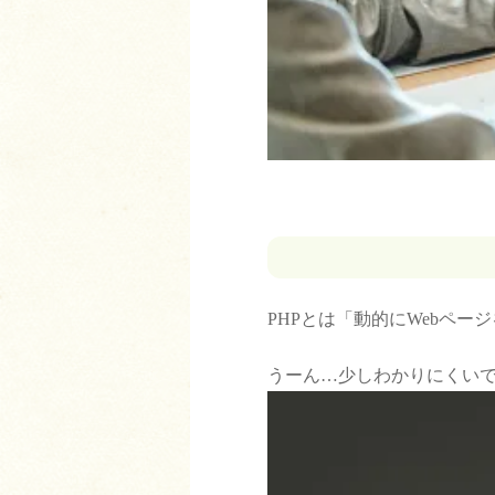
PHPとは「動的にWebペ
うーん…少しわかりにくい