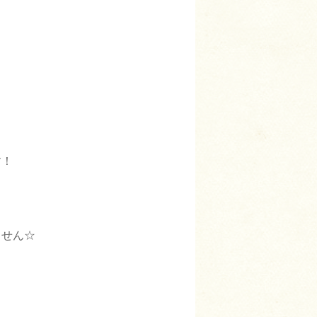
す！
ません☆