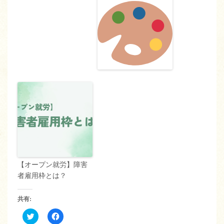
【オープン就労】障害
者雇用枠とは？
共有:
ク
Facebook
リ
で