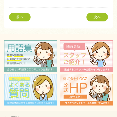
ッ
共
ク
有
し
す
て
る
Twitter
に
前へ
次へ
で
は
共
ク
有
リ
(新
ッ
し
ク
い
し
ウ
て
ィ
く
ン
だ
ド
さ
ウ
い
で
(新
開
し
き
い
ま
ウ
す)
ィ
ン
ド
ウ
で
開
き
ま
す)