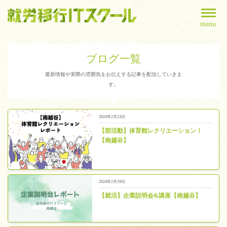
menu
ブログ一覧
最新情報や実際の雰囲気をお伝えする記事を配信していきま
す。
2024年2月23日
【部活動】体育館レクリエーション！
【南越谷】
2024年2月19日
【就活】企業説明会&講座【南越谷】