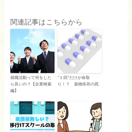
関連記事はこちらから
就職活動って何をした
”１回”だけが命取
ら良いの？【企業検索
り！？ 薬物依存の罠
編】