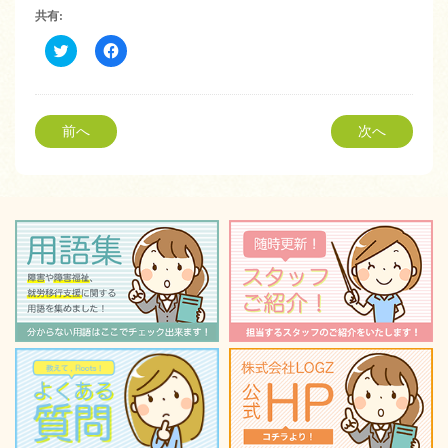
共有:
ク
Facebook
リ
で
ッ
共
ク
有
し
す
て
る
Twitter
に
前へ
次へ
で
は
共
ク
有
リ
(新
ッ
し
ク
い
し
ウ
て
ィ
く
ン
だ
ド
さ
ウ
い
で
(新
開
し
き
い
ま
ウ
す)
ィ
ン
ド
ウ
で
開
き
ま
す)