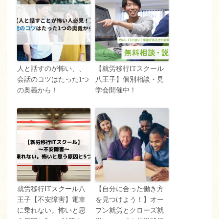
人と話すのが怖い、、
【就労移行ITスクール
会話のコツはたった1つ
八王子】個別相談・見
の奥義から！
学会開催中！
就労移行ITスクール八
【自分に合った働き方
王子【不安障害】電車
を見つけよう！】オー
に乗れない。怖いと思
プン就労とクローズ就