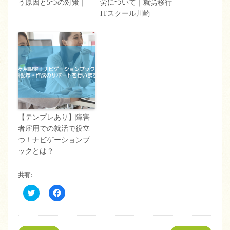
う原因と5つの対策｜
労について｜就労移行
ITスクール川崎
【テンプレあり】障害
者雇用での就活で役立
つ！ナビゲーションブ
ックとは？
共有:
ク
Facebook
リ
で
ッ
共
ク
有
し
す
て
る