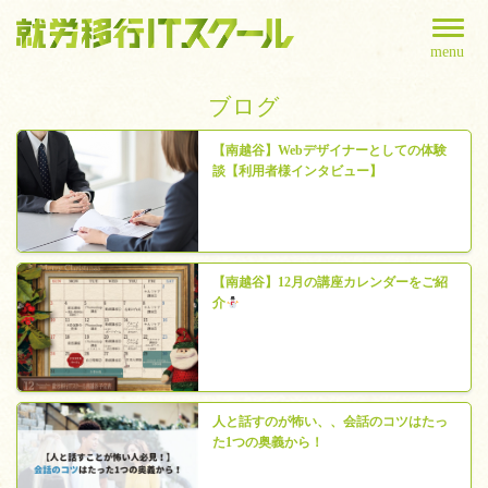
menu
ブログ
【南越谷】Webデザイナーとしての体験
談【利用者様インタビュー】
【南越谷】12月の講座カレンダーをご紹
介
人と話すのが怖い、、会話のコツはたっ
た1つの奥義から！