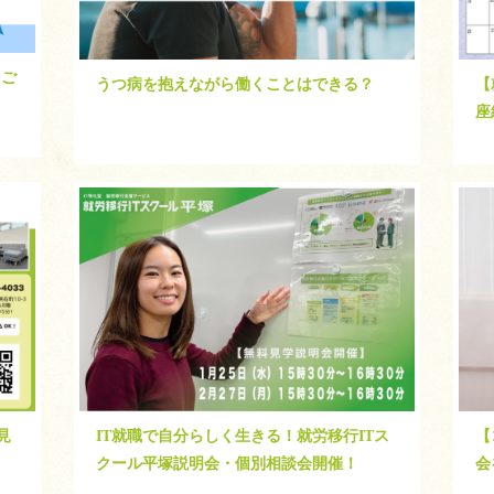
をご
うつ病を抱えながら働くことはできる？
【
座
【
見
IT就職で自分らしく生きる！就労移行ITス
会
クール平塚説明会・個別相談会開催！