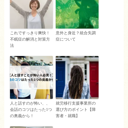
これですっきり爽快！
意外と身近？統合失調
不眠症の解消と対策方
症について
法
人と話すのが怖い、、
就労移行支援事業所の
会話のコツはたった1つ
選び方のポイント【障
の奥義から！
害者・就職】