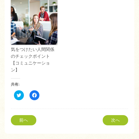
気をつけたい人間関係
のチェックポイント
【コミュニケーショ
ン】
共有:
ク
Facebook
リ
で
ッ
共
ク
有
し
す
て
る
Twitter
に
前へ
次へ
で
は
共
ク
有
リ
(新
ッ
し
ク