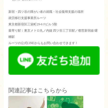
新宿・四ツ谷の障がい者の就職・社会復帰支援の場所
就労移行支援事業所ルーツ
東京都新宿区三栄町29-6 Fビル 5階
最寄り駅︰東京メトロ丸ノ内線 四ツ谷三丁目駅／都営新宿線 曙
橋駅
ルーツの公式LINEからもお問い合わせできます！
関連記事はこちらから