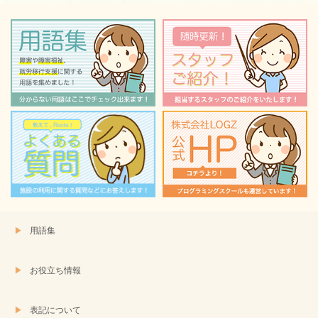
い
し
ウ
て
ィ
く
ン
だ
ド
さ
ウ
い
で
(新
開
し
き
い
ま
ウ
す)
ィ
ン
ド
ウ
で
開
き
ま
す)
用語集
お役立ち情報
表記について