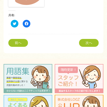
共有:
ク
Facebook
リ
で
ッ
共
ク
有
し
す
て
る
Twitter
に
前へ
次へ
で
は
共
ク
有
リ
(新
ッ
し
ク
い
し
ウ
て
ィ
く
ン
だ
ド
さ
ウ
い
で
(新
開
し
き
い
ま
ウ
す)
ィ
ン
ド
ウ
で
開