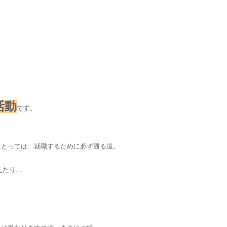
活動
です。
にとっては、就職するために必ず通る道。
えたり…