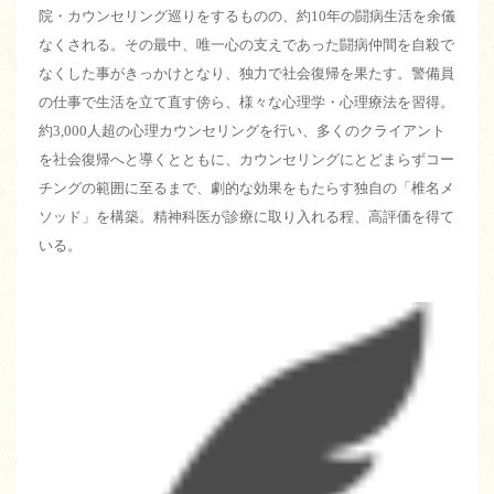
院・カウンセリング巡りをするものの、約10年の闘病生活を余儀
なくされる。その最中、唯一心の支えであった闘病仲間を自殺で
なくした事がきっかけとなり、独力で社会復帰を果たす。警備員
の仕事で生活を立て直す傍ら、様々な心理学・心理療法を習得。
約3,000人超の心理カウンセリングを行い、多くのクライアント
を社会復帰へと導くとともに、カウンセリングにとどまらずコー
チングの範囲に至るまで、劇的な効果をもたらす独自の「椎名メ
ソッド」を構築。精神科医が診療に取り入れる程、高評価を得て
いる。