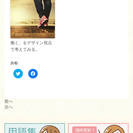
働く、をデザイン視点
で考えてみる。
共有:
ク
Facebook
リ
で
ッ
共
ク
有
し
す
て
る
Twitter
に
で
は
前へ
共
ク
次へ
有
リ
(新
ッ
し
ク
い
し
ウ
て
ィ
く
ン
だ