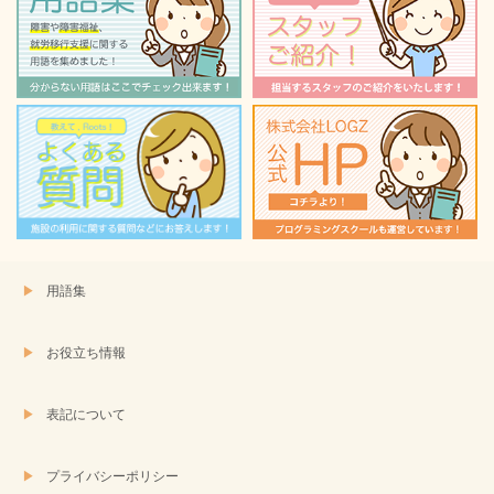
ド
さ
ウ
い
で
(新
開
し
き
い
ま
ウ
す)
ィ
ン
ド
ウ
で
開
き
ま
す)
用語集
お役立ち情報
表記について
プライバシーポリシー