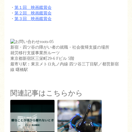
・
第１回 映画鑑賞会
・
第２回 映画鑑賞会
・
第３回 映画鑑賞会
新宿・四ツ谷の障がい者の就職・社会復帰支援の場所
就労移行支援事業所ルーツ
東京都新宿区三栄町29-6 Fビル 5階
最寄り駅︰東京メトロ丸ノ内線 四ツ谷三丁目駅／都営新宿
線 曙橋駅
関連記事はこちらから