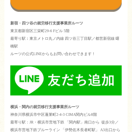
新宿・四ツ谷の就労移行支援事業所ルーツ
東京都新宿区三栄町29-6 Fビル 5階
最寄り駅︰東京メトロ丸ノ内線 四ツ谷三丁目駅／都営新宿線 曙
橋駅
ルーツの公式LINEからもお問い合わせできます！
横浜・関内の就労移行支援事業所ルーツ
神奈川県横浜市中区蓬莱町2-4-3 CIMA関内ビル8階
最寄り駅：JR・横浜市営地下鉄 「関内駅」南口から 徒歩3分／
横浜市営地下鉄ブルーライン 「伊勢佐木長者町駅」 A3出口から