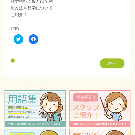
就労移行支援とは？利
用方法や見学について
も紹介！
共有:
ク
Facebook
リ
で
ッ
共
ク
有
し
す
て
る
Twitter
に
次へ
で
は
共
ク
有
リ
(新
ッ
し
ク
い
し
ウ
て
ィ
く
ン
だ
ド
さ
ウ
い
で
(新
開
し
き
い
ま
ウ
す)
ィ
ン
ド