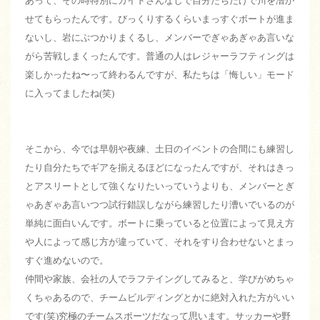
あって、その時特別にガイドさんなしで自分たちだけで川を漕が
せてもらったんです。びっくりするくらいまっすぐボートが進ま
ないし、岩にぶつかりまくるし、メンバーでぎゃあぎゃあ言いな
がら苦戦しまくったんです。普通の人はレジャーラフティングは
楽しかったね〜って終わるんですが、私たちは「悔しい」モード
に入ってましたね(笑)
そこから、今では早朝や夜練、土日のイベントの合間にも練習し
たり自分たちでギアを揃えるほどになったんですが、それはきっ
とアスリートとして強くなりたいっていうよりも、メンバーとぎ
ゃあぎゃあ言いつつ試行錯誤しながら練習したり漕いでいるのが
単純に面白いんです。ボートに乗っていると位置によって見え方
や人によって感じ方が違っていて、それをすり合わせないとまっ
すぐ進めないので。
仲間や家族、会社の人でラフテイングしてみると、学びがめちゃ
くちゃあるので、チームビルディングとかに絶対入れた方がいい
です(笑)究極のチームスポーツだなって思います。サッカーや野