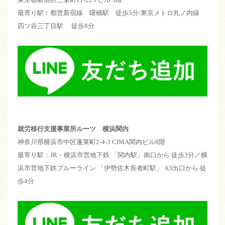
最寄り駅︰都営新宿線 曙橋駅 徒歩5分/東京メトロ丸ノ内線
四ツ谷三丁目駅 徒歩8分
就労移行支援事業所ルーツ 横浜関内
神奈川県横浜市中区蓬莱町2-4-3 CIMA関内ビル8階
最寄り駅：JR・横浜市営地下鉄 「関内駅」南口から 徒歩3分／横
浜市営地下鉄ブルーライン 「伊勢佐木長者町駅」 A3出口から 徒
歩4分