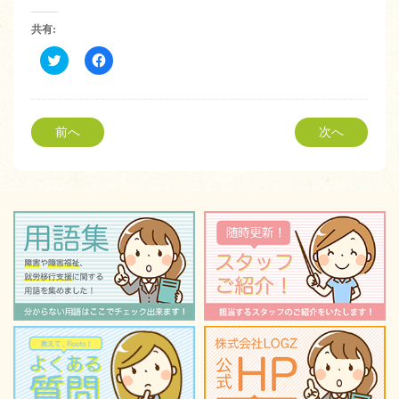
共有:
ク
Facebook
リ
で
ッ
共
ク
有
し
す
て
る
Twitter
に
前へ
次へ
で
は
共
ク
有
リ
(新
ッ
し
ク
い
し
ウ
て
ィ
く
ン
だ
ド
さ
ウ
い
で
(新
開
し
き
い
ま
ウ
す)
ィ
ン
ド
ウ
で
開
き
ま