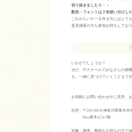
切り抜きをしたり・・
配色・フォントは２色使い分けし
これからバナーを作る方にはとて
是非講座の方も参加お待ちしてお
いかがでしょうか？
ぜひ、ITスクールでみなさんの就
も、一緒に見つけていくこともで
お気軽にお問い合わせやご見学、
住所：〒243-0018 神奈川県厚木
Flos厚木ビル7階
対象：障害、難病をお持ちの方で就