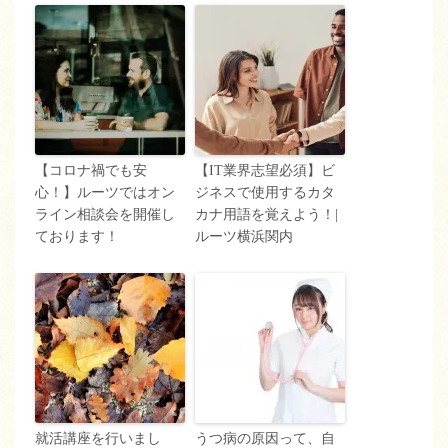
【コロナ禍でも安
【IT業界志望必須】ビ
心！】ルーツではオン
ジネスで使用するカタ
ライン相談会を開催し
カナ用語を覚えよう！|
ております！
ルーツ横浜関内
就活講座を行いまし
うつ病の原因って、自