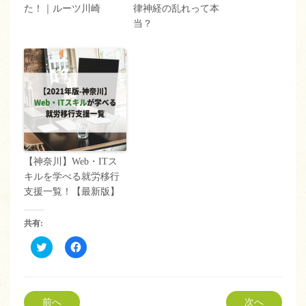
た！｜ルーツ川崎
律神経の乱れって本
当？
【神奈川】Web・ITス
キルを学べる就労移行
支援一覧！【最新版】
共有:
ク
Facebook
リ
で
ッ
共
ク
有
し
す
て
る
Twitter
に
前へ
次へ