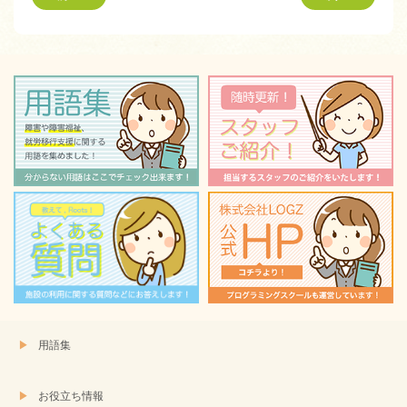
で
は
共
ク
有
リ
(新
ッ
し
ク
い
し
ウ
て
ィ
く
ン
だ
ド
さ
ウ
い
で
(新
開
し
き
い
ま
ウ
す)
ィ
ン
ド
ウ
で
開
き
ま
す)
用語集
お役立ち情報