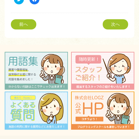
リ
で
ッ
共
ク
有
し
す
て
る
Twitter
に
前へ
次へ
で
は
共
ク
有
リ
(新
ッ
し
ク
い
し
ウ
て
ィ
く
ン
だ
ド
さ
ウ
い
で
(新
開
し
き
い
ま
ウ
す)
ィ
ン
ド
ウ
で
開
き
ま
す)