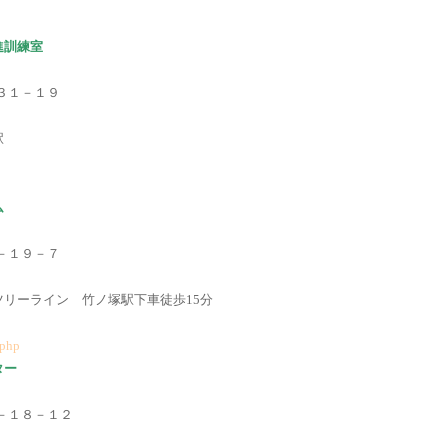
進訓練室
－３１－１９
駅
ム
７－１９－７
リーライン 竹ノ塚駅下車徒歩15分
.php
ター
６－１８－１２