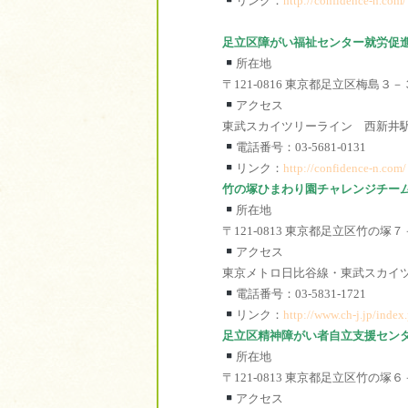
リンク：
http://confidence-n.com/
足立区障がい福祉センター就労促
所在地
〒121-0816 東京都足立区梅島３
アクセス
東武スカイツリーライン 西新井
電話番号：03-5681-0131
リンク：
http://confidence-n.com/
竹の塚ひまわり園チャレンジチー
所在地
〒121-0813 東京都足立区竹の塚
アクセス
東京メトロ日比谷線・東武スカイツ
電話番号：03-5831-1721
リンク：
http://www.ch-j.jp/index
足立区精神障がい者自立支援セン
所在地
〒121-0813 東京都足立区竹の塚
アクセス