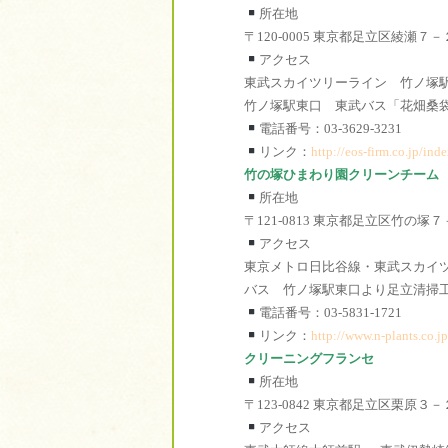
所在地
〒120-0005 東京都足立区綾瀬７
アクセス
東武スカイツリーライン 竹ノ塚
竹ノ塚駅東口 東武バス「花畑桑
電話番号：03-3629-3231
リンク：
http://eos-firm.co.jp/ind
竹の塚ひまわり園クリーンチーム
所在地
〒121-0813 東京都足立区竹の塚
アクセス
東京メトロ日比谷線・東武スカイツ
バス 竹ノ塚駅東口より足立清掃
電話番号：03-5831-1721
リンク：
http://www.n-plants.co.j
クリーニングフランセ
所在地
〒123-0842 東京都足立区栗原３
アクセス