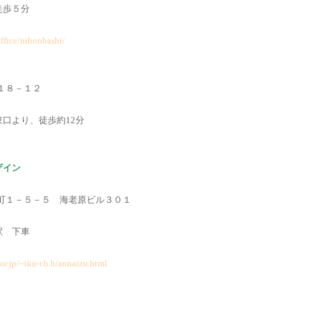
徒歩５分
ffice/nihonbashi/
－１８－１２
口より、徒歩約12分
ザイン
井栄町１－５－５ 海老原ビル３０１
駅 下車
or.jp/~iku-r.b.h/annaizu.html