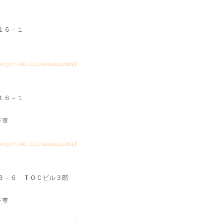
町１６－１
or.jp/~iku-r.b.h/annaizu.html
町１６－１
下車
or.jp/~iku-r.b.h/annaizu.html
１－３－６ ＴＯＣビル３階
下車