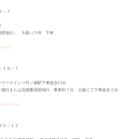
－２－７
駅
袋団地行」 大曲バス停 下車
ex.html
７－１９－７
リーライン⇒竹ノ塚駅下車徒歩15分
工場行または花畑桑袋団地行、乗車約７分、大曲にて下車徒歩２分
p/index.html
－２５－１２