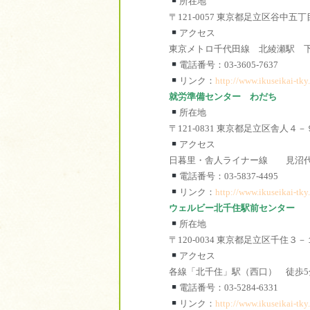
所在地
〒121-0057 東京都足立区谷中五
アクセス
東京メトロ千代田線 北綾瀬駅 
電話番号：03-3605-7637
リンク：
http://www.ikuseikai-tky.
就労準備センター わだち
所在地
〒121-0831 東京都足立区舎人４
アクセス
日暮里・舎人ライナー線 見沼代
電話番号：03-5837-4495
リンク：
http://www.ikuseikai-tky.
ウェルビー北千住駅前センター
所在地
〒120-0034 東京都足立区千住
アクセス
各線「北千住」駅（西口） 徒歩5
電話番号：03-5284-6331
リンク：
http://www.ikuseikai-tky.