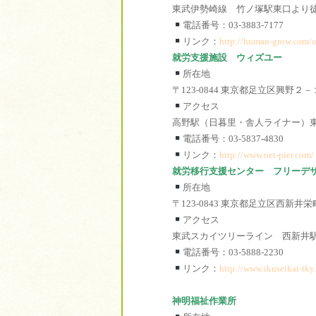
東武伊勢崎線 竹ノ塚駅東口より
電話番号：03-3883-7177
リンク：
http://human-grow.com/o
就労支援施設 ウィズユー
所在地
〒123-0844 東京都足立区興野２
アクセス
高野駅（日暮里・舎人ライナー）東
電話番号：03-5837-4830
リンク：
http://www.net-pier.com/
就労移行支援センター フリーデ
所在地
〒123-0843 東京都足立区西新
アクセス
東武スカイツリーライン 西新井
電話番号：03-5888-2230
リンク：
http://www.ikuseikai-tky.
神明福祉作業所