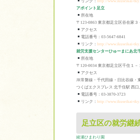
リンク：
http://www.ikuseikai-tky.
アポイント足立
所在地
〒123-0863 東京都足立区谷在
アクセス
電話番号：03-5647-6841
リンク：
http://www.ikuseikai-tky.
就労支援センターひゅーまにあ北
所在地
〒120-0034 東京都足立区千
アクセス
JR常磐線・千代田線・日比谷線・
つくばエクスプレス 北千住駅 西口
電話番号：03-3870-3723
リンク：
http://www.ikuseikai-tky.
足立区の就労継続
綾瀬ひまわり園