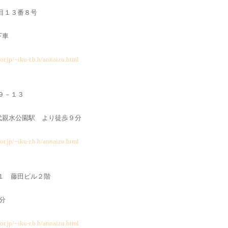
丁目１３番８号
下車
or.jp/~iku-r.b.h/annaizu.html
－９－１３
親水公園駅 より徒歩９分
or.jp/~iku-r.b.h/annaizu.html
３－１ 藤田ビル２階
分
or.jp/~iku-r.b.h/annaizu.html