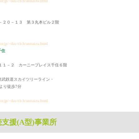
or.jp/~iku-r.b.h/annaizu.html
家３－２０－１３ 第３丸本ビル２階
or.jp/~iku-r.b.h/annaizu.html
千住
住１－１１－２ カーニープレイス千住６階
東武鉄道スカイツリーライン・
より徒歩7分
or.jp/~iku-r.b.h/annaizu.html
支援(A型)事業所