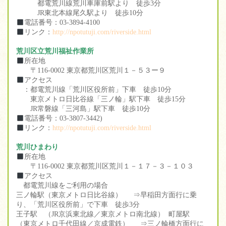
都電荒川線荒川車庫前駅より 徒歩3分
JR東北本線尾久駅より 徒歩10分
電話番号：03-3894-4100
リンク：
http://npotutuji.com/riverside.html
荒川区立荒川福祉作業所
所在地
〒116-0002 東京都荒川区荒川１－５３ー９
アクセス
：都電荒川線「荒川区役所前」下車 徒歩10分
東京メトロ日比谷線「三ノ輪」駅下車 徒歩15分
JR常磐線「三河島」駅下車 徒歩10分
電話番号：03-3807-3442)
リンク：
http://npotutuji.com/riverside.html
荒川ひまわり
所在地
〒116-0002 東京都荒川区荒川１－１７－３－１０３
アクセス
都電荒川線をご利用の場合
三ノ輪駅（東京メトロ日比谷線） ⇒早稲田方面行に乗
り、「荒川区役所前」で下車 徒歩3分
王子駅 （JR京浜東北線／東京メトロ南北線） 町屋駅
（東京メトロ千代田線／京成電鉄） ⇒三ノ輪橋方面行に