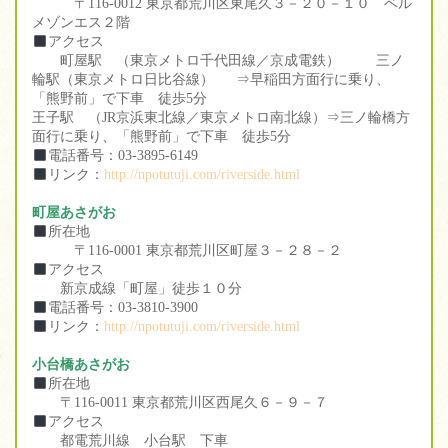
〒116-0012 東京都荒川区東尾久３－２０－１０ ベル
メゾンエス２階
アクセス
町屋駅 （東京メトロ千代田線／京成電鉄） 三ノ
輪駅（東京メトロ日比谷線） ⇒早稲田方面行に乗り、
「熊野前」で下車 徒歩5分
王子駅 （JR京浜東北線／東京メトロ南北線）⇒三ノ輪橋方
面行に乗り、「熊野前」で下車 徒歩5分
電話番号：03-3895-6149
リンク：
http://npotutuji.com/riverside.html
町屋あさがお
所在地
〒116-0001 東京都荒川区町屋３－２８－２
アクセス
新京成線「町屋」徒歩１０分
電話番号：03-3810-3900
リンク：
http://npotutuji.com/riverside.html
小台橋あさがお
所在地
〒116-0011 東京都荒川区西尾久６－９－７
アクセス
都電荒川線 小台駅 下車