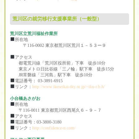
荒川区の就労移行支援事業所（一般型）
荒川区立荒川福祉作業所
所在地
〒116-0002 東京都荒川区荒川１－５３ー９
アクセス
都電荒川線「荒川区役所前」下車 徒歩10分
東京メトロ日比谷線「三ノ輪」駅下車 徒歩15分
JR常磐線「三河島」駅下車 徒歩10分
電話番号： 03-3891-6915
リンク：
http://www.ikuseikai-tky.or.jp/~iku-r.b.h/
小台橋あさがお
所在地
〒116-0011 東京都荒川区西尾久６－９－７
アクセス
電話番号：03-3800-3180
リンク：
http://confidence-n.com/