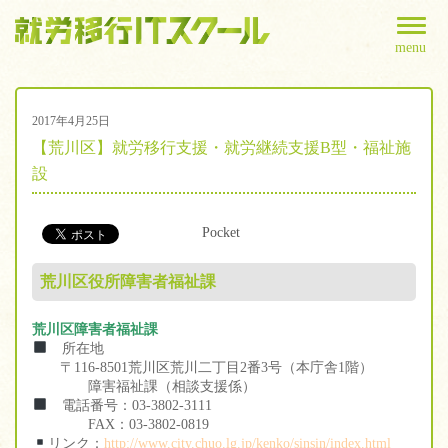
menu
2017年4月25日
【荒川区】就労移行支援・就労継続支援B型・福祉施
設
Pocket
荒川区役所障害者福祉課
荒川区障害者福祉課
所在地
〒116-8501荒川区荒川二丁目2番3号（本庁舎1階）
障害福祉課（相談支援係）
電話番号：03-3802-3111
FAX：03-3802-0819
リンク：
http://www.city.chuo.lg.jp/kenko/sinsin/index.html