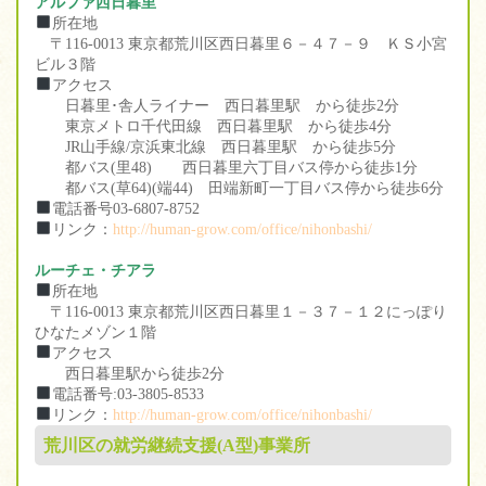
アルファ西日暮里
所在地
〒116-0013 東京都荒川区西日暮里６－４７－９ ＫＳ小宮
ビル３階
アクセス
日暮里･舎人ライナー 西日暮里駅 から徒歩2分
東京メトロ千代田線 西日暮里駅 から徒歩4分
JR山手線/京浜東北線 西日暮里駅 から徒歩5分
都バス(里48) 西日暮里六丁目バス停から徒歩1分
都バス(草64)(端44) 田端新町一丁目バス停から徒歩6分
電話番号03-6807-8752
リンク：
http://human-grow.com/office/nihonbashi/
ルーチェ・チアラ
所在地
〒116-0013 東京都荒川区西日暮里１－３７－１２にっぽり
ひなたメゾン１階
アクセス
西日暮里駅から徒歩2分
電話番号:03-3805-8533
リンク：
http://human-grow.com/office/nihonbashi/
荒川区の就労継続支援(A型)事業所