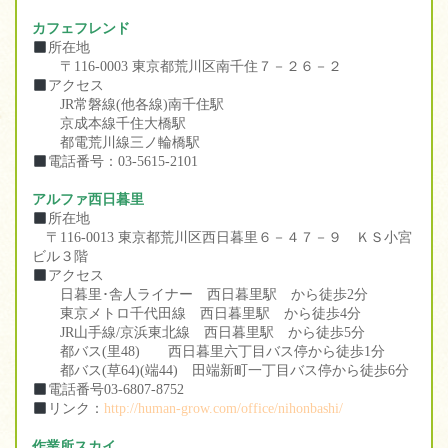
カフェフレンド
所在地
〒116-0003 東京都荒川区南千住７－２６－２
アクセス
JR常磐線(他各線)南千住駅
京成本線千住大橋駅
都電荒川線三ノ輪橋駅
電話番号：03-5615-2101
アルファ西日暮里
所在地
〒116-0013 東京都荒川区西日暮里６－４７－９ ＫＳ小宮
ビル３階
アクセス
日暮里･舎人ライナー 西日暮里駅 から徒歩2分
東京メトロ千代田線 西日暮里駅 から徒歩4分
JR山手線/京浜東北線 西日暮里駅 から徒歩5分
都バス(里48) 西日暮里六丁目バス停から徒歩1分
都バス(草64)(端44) 田端新町一丁目バス停から徒歩6分
電話番号03-6807-8752
リンク：
http://human-grow.com/office/nihonbashi/
作業所スカイ