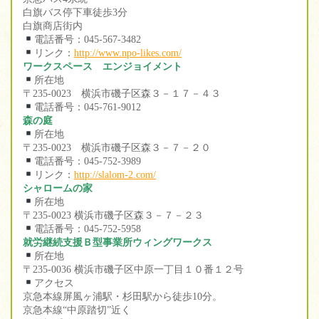
白旗バス停下車徒歩3分
白旗商店街内
電話番号：045-567-3482
リンク：
http://www.npo-likes.com/
ワークスペース エンジョイメント
所在地
〒235-0023 横浜市磯子区森３－１７－４３
電話番号：045-761-9012
森の庭
所在地
〒235-0023 横浜市磯子区森３－７－２０
電話番号：045-752-3989
リンク：
http://slalom-2.com/
シャロームの家
所在地
〒235-0023 横浜市磯子区森３－７－２３
電話番号：045-752-5958
就労継続支援Ｂ型事業所ウィングワークス
所在地
〒235-0036 横浜市磯子区中原一丁目１０番１２号
アクセス
京急本線屏風ヶ浦駅・杉田駅から徒歩10分。
京急本線“中原踏切”近く