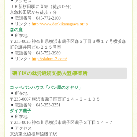
アクセス
ＪＲ新杉田駅に直結（徒歩０分）
京急杉田駅から徒歩７分
電話番号：045-772-2100
リンク：
http://www.denkikanagawa.or.jp
森の庭
所在地
〒235-0023 神奈川県横浜市磯子区森３丁目３番１７号横浜森
町分譲共同ビル２１５号室
電話番号：045-752-3989
リンク：
http://slalom-2.com/
磯子区の就労継続支援(A型)事業所
コッペパンハウス「パン屋のオヤジ」
所在地
〒235-0007 横浜市磯子区西町１４－３－１０５
電話番号：045-353-3351
ダイア磯子
所在地
〒235-0016 神奈川県横浜市磯子区磯子３丁目１４－７
アクセス
京浜東北線根岸線磯子駅