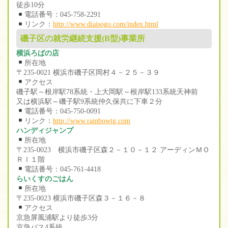
徒歩10分
電話番号：045-758-2291
リンク：
http://www.diaisogo.com/index.html
磯子区の就労継続支援(B型)事業所
横浜ろばの店
所在地
〒235-0021 横浜市磯子区岡村４－２５－３９
アクセス
磯子駅～根岸駅78系統・上大岡駅～根岸駅133系統天神前
又は横浜駅～磯子駅9系統仲久保共に下車２分
電話番号：045-750-0091
リンク：
http://www.rainbowtg.com
ハンディジャンプ
所在地
〒235-0023 横浜市磯子区森２－１０－１２ アーディンＭＯ
ＲＩ１階
電話番号：045-761-4418
らいくすのごはん
所在地
〒235-0023 横浜市磯子区森３－１６－８
アクセス
京急屏風浦駅より徒歩3分
京急バス4系統