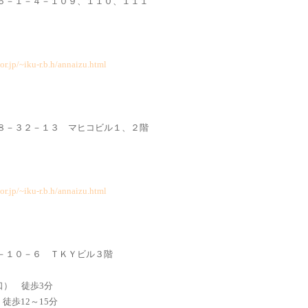
島６－１－４－１０９、１１０、１１１
or.jp/~iku-r.b.h/annaizu.html
大島８－３２－１３ マヒコビル１、２階
or.jp/~iku-r.b.h/annaizu.html
場６－１０－６ ＴＫＹビル３階
） 徒歩3分
歩12～15分