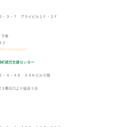
川２－３－７ アライビル１Ｆ・２Ｆ
 下車
５３２
ffice/nihonbashi/
陽町就労支援センター
陽２－４－４６ ＡＳＫビル５階
駅３番出口より徒歩１分