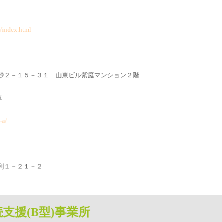
p/index.html
北砂２－１５－３１ 山東ビル紫庭マンション２階
車
-a/
毛利１－２１－２
支援(B型)事業所