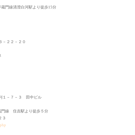
門線清澄白河駅より徒歩15分
砂３－２２－２０
車
毛利１－７－３ 田中ビル
線 住吉駅より徒歩５分
−７４２３
.php