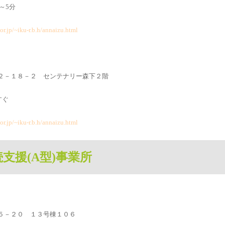
～5分
or.jp/~iku-r.b.h/annaizu.html
下２－１８－２ センテナリー森下２階
すぐ
or.jp/~iku-r.b.h/annaizu.html
支援(A型)事業所
砂５－２０ １３号棟１０６