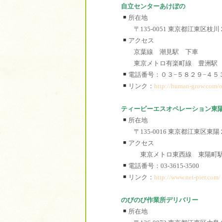
自立センターあけぼの
所在地
〒135-0051 東京都江東区枝
アクセス
京葉線 潮見駅 下車
東京メトロ有楽町線 豊洲駅
電話番号：０３−５８２９−４
リンク：
http://human-grow.com/o
ティービーエスオペレーション東
所在地
〒135-0016 東京都江東区東
アクセス
東京メトロ東西線 東陽町
電話番号：03-3615-3500
リンク：
http://www.net-pier.com/
のびのび作業所デリバリー
所在地