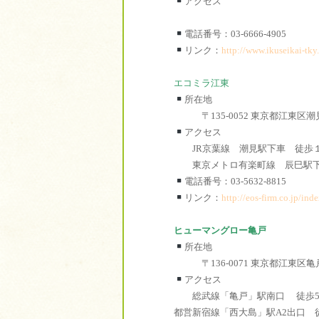
アクセス
電話番号：03-6666-4905
リンク：
http://www.ikuseikai-tky.
エコミラ江東
所在地
〒135-0052 東京都江東区
アクセス
JR京葉線 潮見駅下車 徒歩
東京メトロ有楽町線 辰巳駅下
電話番号：03-5632-8815
リンク：
http://eos-firm.co.jp/ind
ヒューマングロー亀戸
所在地
〒136-0071 東京都江東区
アクセス
総武線「亀戸」駅南口 徒歩5
都営新宿線「西大島」駅A2出口 