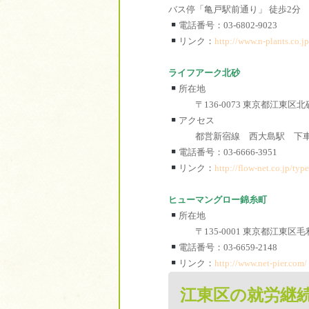
バス停「亀戸駅前通り」 徒歩2分
電話番号：03-6802-9023
リンク：
http://www.n-plants.co.j
ライフアーク北砂
所在地
〒136-0073 東京都江東区
アクセス
都営新宿線 西大島駅 下
電話番号：03-6666-3951
リンク：
http://flow-net.co.jp/type
ヒューマングロー錦糸町
所在地
〒135-0001 東京都江東区
電話番号：03-6659-2148
リンク：
http://www.net-pier.com/
江東区の就労継続