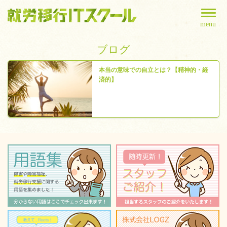
menu
ブログ
本当の意味での自立とは？【精神的・経
済的】