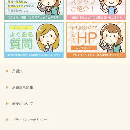
で
(新
開
し
き
い
ま
ウ
す)
ィ
ン
ド
ウ
で
開
き
ま
す)
用語集
お役立ち情報
表記について
プライバシーポリシー