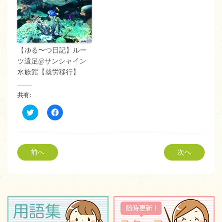
【ゆる〜つ日記】ルー
ツ遠足@サンシャイン
水族館【就労移行】
共有:
ク
Facebook
リ
で
ッ
共
ク
有
し
す
て
る
Twitter
に
前へ
次へ
で
は
共
ク
有
リ
(新
ッ
し
ク
い
し
ウ
て
ィ
く
ン
だ
ド
さ
ウ
い