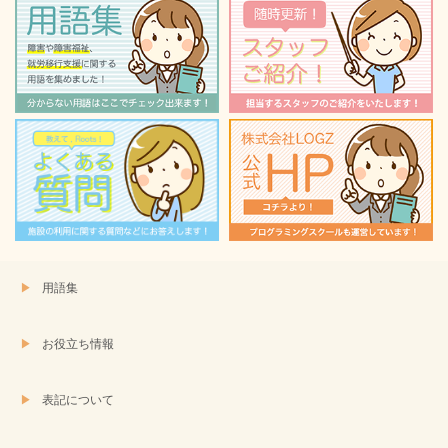
ィ
く
ン
だ
ド
さ
ウ
い
で
(新
開
し
き
い
ま
ウ
す)
ィ
ン
ド
ウ
で
開
き
ま
す)
用語集
お役立ち情報
表記について