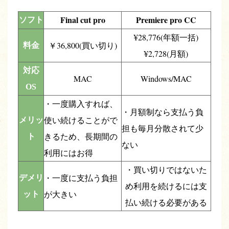
Final cut pro
Premiere pro CC
ソフト
¥28,776(
年額一括
)
￥
36,800(
買い切り
)
料金
¥2,728(
月額
)
対応
MAC
Windows/MAC
OS
・
一度購入すれば、
・月額制なら支払う負
使い続けることがで
メリッ
担も毎月分散されて少
きるため、長期間の
ト
ない
利用にはお得
・買い切りではないた
・
一度に支払う負担
デメリ
め利用を続けるには支
が大きい
ット
払い続ける必要がある