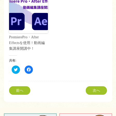
PremierePro・After
Effectsを使用！動画編
集講座開講中！
共有:
ク
Facebook
リ
で
ッ
共
ク
有
し
す
て
る
Twitter
に
前へ
次へ
で
は
共
ク
有
リ
(新
ッ
し
ク
い
し
ウ
て