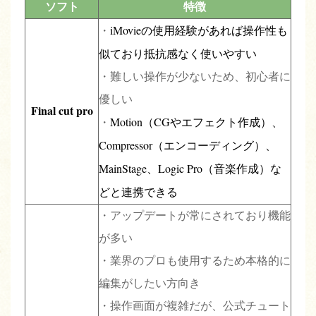
ソフト
特徴
iMovieの使用経験があれば操作性も
・
似ており抵抗感なく使いやすい
・難しい操作が少ないため、初心者に
優しい
Final cut pro
Motion
（
CG
やエフェクト作成）、
・
Compressor
（エンコーディング）、
MainStage
、
Logic Pro
（音楽作成）な
どと連携できる
・アップデートが常にされており機能
が多い
・業界のプロも使用するため本格的に
編集がしたい方向き
・操作画面が複雑だが、公式チュート