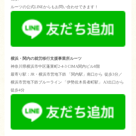
ルーツの公式LINEからもお問い合わせできます！
横浜・関内の就労移行支援事業所ルーツ
神奈川県横浜市中区蓬莱町2-4-3 CIMA関内ビル8階
最寄り駅：JR・横浜市営地下鉄 「関内駅」南口から 徒歩3分／
横浜市営地下鉄ブルーライン 「伊勢佐木長者町駅」 A3出口から
徒歩4分