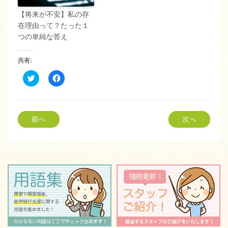
【将来が不安】私の存
在理由って？たった１
つの単純な答え
共有:
ク
Facebook
リ
で
ッ
共
ク
有
し
す
て
る
Twitter
に
前へ
次へ
で
は
共
ク
有
リ
(新
ッ
し
ク
い
し
ウ
て
ィ
く
ン
だ
ド
さ
ウ
い
で
(新
開
し
き
い
ま
ウ
す)
ィ