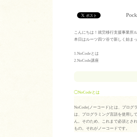
Pock
こんにちは！就労移行支援事業所
本日はルーツ四ツ谷で新しく始まっ
1.NoCodeとは
2.NoCode講座
◯NoCodeと
は
NoCode(ノーコード)とは、プロ
は、プログラミング言語を使用し
ん。そのため、これまで必須とされて
もの。それがノーコードです。