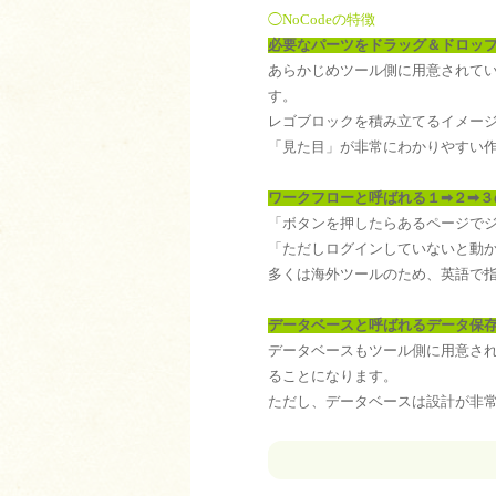
◯NoCodeの特徴
必要なパーツを
ドラッグ＆ドロッ
あらかじめツール側に用意されて
す。
レゴブロックを積み立てるイメー
「見た目」が非常にわかりやすい
ワークフローと呼ばれる１➡︎２➡︎
「ボタンを押したらあるページで
「ただしログインしていないと動
多くは海外ツールのため、英語で
データベースと呼ばれるデータ保
データベースもツール側に用意され
ることになります。
ただし、データベースは設計が非