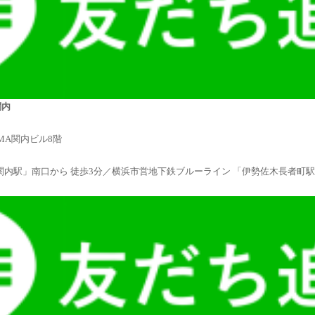
浜関内
IMA関内ビル8階
関内駅」南口から 徒歩3分／横浜市営地下鉄ブルーライン 「伊勢佐木長者町駅」