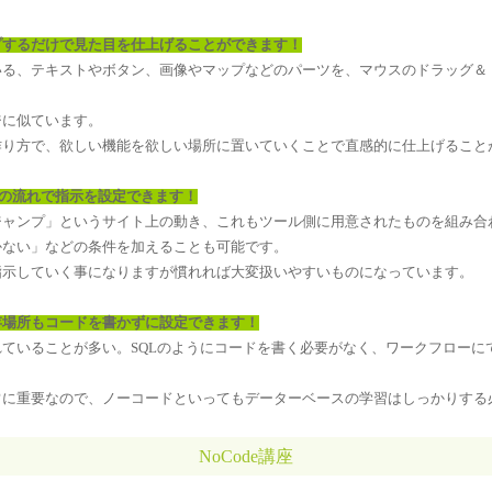
プするだけで見た目を仕上げることができます！
いる、テキストやボタン、画像やマップなどのパーツを、マウスのドラッグ＆
ジに似ています。
作り方で、欲しい機能を欲しい場所に置いていくことで直感的に仕上げること
３の流れで指示を設定できます！
ジャンプ」というサイト上の動き、これもツール側に用意されたものを組み合
かない」などの条件を加えることも可能です。
指示していく事になりますが慣れれば大変扱いやすいものになっています。
存場所もコードを書かずに設定できます！
ていることが多い。SQLのようにコードを書く必要がなく、ワークフローに
常に重要なので、ノーコードといってもデーターベースの学習はしっかりする
NoCode講座