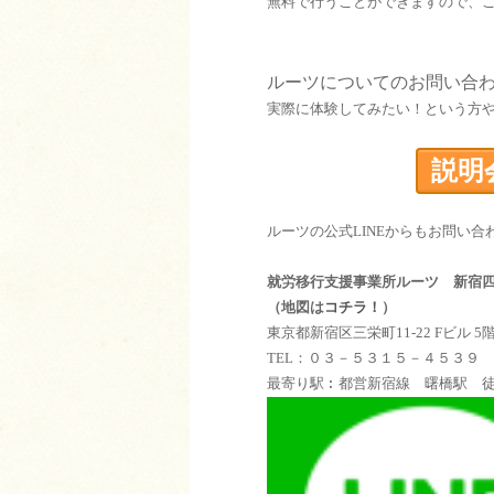
無料で行うことができますので、
ルーツについてのお問い合
実際に体験してみたい！という方
説明
ルーツの公式LINEからもお問い合
就労移行支援事業所ルーツ 新宿
（地図は
コチラ！
）
東京都新宿区三栄町11-22 Fビル 5
TEL：０３－５３１５－４５３９
最寄り駅︰都営新宿線 曙橋駅 徒