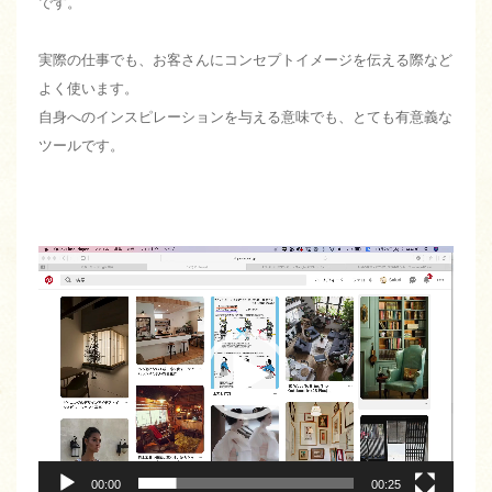
です。
実際の仕事でも、お客さんにコンセプトイメージを伝える際など
よく使います。
自身へのインスピレーションを与える意味でも、とても有意義な
ツールです。
動
画
プ
レ
ー
ヤ
ー
00:00
00:25