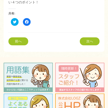
い４つのポイント！
共有:
ク
Facebook
リ
で
ッ
共
ク
有
し
す
て
る
Twitter
に
前へ
次へ
で
は
共
ク
有
リ
(新
ッ
し
ク
い
し
ウ
て
ィ
く
ン
だ
ド
さ
ウ
い
で
(新
開
し
き
い
ま
ウ
す)
ィ
ン
ド
ウ
で
開