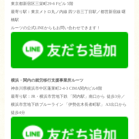
東京都新宿区三栄町29-6 Fビル 5階
最寄り駅︰東京メトロ丸ノ内線 四ツ谷三丁目駅／都営新宿線 曙
橋駅
ルーツの公式LINEからもお問い合わせできます！
横浜・関内の就労移行支援事業所ルーツ
神奈川県横浜市中区蓬莱町2-4-3 CIMA関内ビル8階
最寄り駅：JR・横浜市営地下鉄 「関内駅」南口から 徒歩3分／
横浜市営地下鉄ブルーライン 「伊勢佐木長者町駅」 A3出口から
徒歩4分