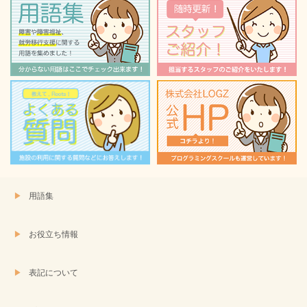
ン
だ
ド
さ
ウ
い
で
(新
開
し
き
い
ま
ウ
す)
ィ
ン
ド
ウ
で
開
き
ま
す)
用語集
お役立ち情報
表記について