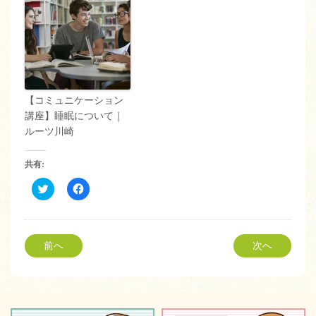
【コミュニケーション
講座】睡眠について｜
ルーツ川崎
共有:
ク
Facebook
リ
で
ッ
共
ク
有
し
す
て
る
Twitter
に
前へ
次へ
で
は
共
ク
有
リ
(新
ッ
し
ク
い
し
ウ
て
ィ
く