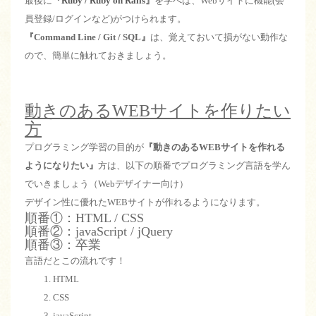
最後に
『
Ruby / Ruby on Rails
』
を学べば、Webサイトに機能(会
員登録/ログインなど)がつけられます。
『Command Line / Git / SQL』
は、覚えておいて損がない動作な
ので、簡単に触れておきましょう。
動きのあるWEBサイトを作りたい
方
プログラミング学習の目的が
『動きのあるWEBサイトを作れる
ようになりたい』
方は、以下の順番でプログラミング言語を学ん
でいきましょう（Webデザイナー向け）
デザイン性に優れたWEBサイトが作れるようになります。
順番①：HTML / CSS
順番②：javaScript / jQuery
順番③：卒業
言語だとこの流れです！
HTML
CSS
javaScript