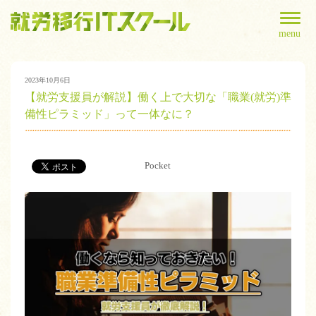
menu
2023年10月6日
【就労支援員が解説】働く上で大切な「職業(就労)準
備性ピラミッド」って一体なに？
Pocket