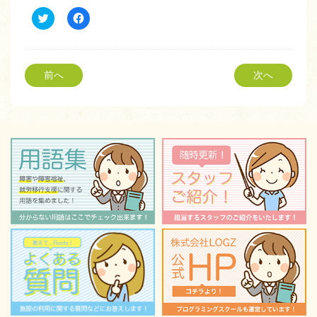
ク
Facebook
リ
で
ッ
共
ク
有
し
す
て
る
Twitter
に
前へ
次へ
で
は
共
ク
有
リ
(新
ッ
し
ク
い
し
ウ
て
ィ
く
ン
だ
ド
さ
ウ
い
で
(新
開
し
き
い
ま
ウ
す)
ィ
ン
ド
ウ
で
開
き
ま
す)